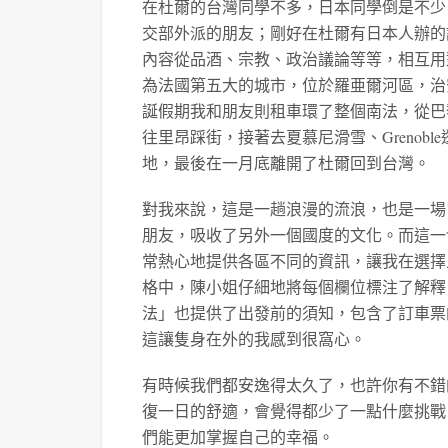
在杜爾的台灣同學不多，日本同學倒是不少
交部外派的朋友；剛好在杜爾有日本人辦的
內容從品酒、宗教、政治議論等等，相互用
為法國第五大的城市，位於羅亜爾河區，治
誕假期我和朋友則租車環了整個南法，從巴
往里昂踩街，接著去夏慕尼滑雪、Greno
地，最後在一月底離開了杜爾回到台灣。
對我來說，這是一趟浪漫的流浪，也是一場
朋友，吸收了另外一個國度的文化。而這一
常熱心地提供各區不同的資訊，讓我在選擇
格中，陳小姐仔細地將每個欄位標注了解釋
法」也提供了出發前的須知，包含了訂車票
這讓隻身在外的我感到很窩心。
有時候我們都安逸得太久了，也許你有不錯
復一日的舒適，會覺得都少了一點什麼挑戰
們能更加掌握自己的幸福。