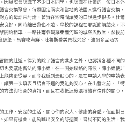
。因緣際會認識了不少日本同學，也認識在杜爾的一位日本外
語言交換聚會，每週固定兩次和當地的法國人進行語言交換，
對方的母語來討論，著實在短時間讓我的口說進步很多。杜爾
安良好，同時離巴黎也不遠。學校的課程在耶誕節前結束，耶
黎開始租車，一路往南參觀羅亜爾河區的城堡與教堂，然後前
ble逛碉堡、馬賽吃海鮮、吐魯斯看美景找梵谷、波爾多品酒等
冒險的壯遊。得到的除了語言的進步之外，也認識各種不同的
切也要感謝嚮法的陳小姐，在一開始聯絡的時候，陳小姐便非
上能夠更從容。而令我感到最貼心的，是在申請入學的申請表
，讓第一次填表且語言不通的我能夠安心。在出發之前，「嚮
的方法與宿舍的資訊，而且在我抵達後還持續有信件的關心，
的工作、安定的生活、關心你的家人、健康的身體，但面對日
。如果有機會，能夠跳出安全的舒適圈，嘗試不同的生活，我