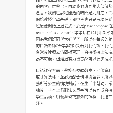
的內容可供學習。由於我們班同學大部份都
念書。我們班課程開始的時間是九月底，而
開始教授字母基礎，期中考也只是考現在式
班後便開始上過去式，於是passé composé 在一週內教
recent、plus-que-parfait等等
因為我們班同學太好學了，所以在每週的輔
的口語老師跟輔導老師笑著對我們說，我們
台灣後陸續去仿間補習班，直接銜接上法檢
為不可能，但經過努力後竟然可以進步得如
口語課程方面，學校有視聽教室，老師會利
度才算及格，並必須配合情境與語調。所以
務所等發生的情境對話，在生活中幫助非常
練後，基本上看到法文單字可以有九成直接
學生品酒、廚藝練習或旅遊的課程。我選擇了
莊。