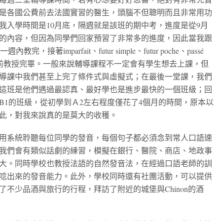
是各國公費前去法國實習的醫生，頭腦不但聰明而且非常用功
我入學時間是10月底，隔週就是該班的期中考，進度是從9月
的內容，但因為同學們回家預習了非常多的進度，因此當我跟
完，接著imparfait、futur simple、futur poche、passé
都在12月耶誕節前教授完畢。一般來說輔導課程不一定會有學生想去上課，但
導課中我們甚至上完了條件式與虛擬式；在最後一堂課，我們
這班是他們遇過最認真、最好學也是進步最快的一個班級；回
B1的班級，從初學到Ａ2左右程度僅花了4個月的時間，原本以
此，對我來說真的是莫大的收穫。
用系統聆聽每位同學的發音，每個句子都必須念到常人口語速
我們會有類似話劇的練習，模擬在銀行、醫院、商店、地政事
大。同時學校也教授法語的自然發音法，在經過口語老師的訓
唸出來的發音能力。此外，學校同時還有社團活動，可以提供
不少品酒與旅行的行程，拜訪了附近的城堡與Chinon的酒