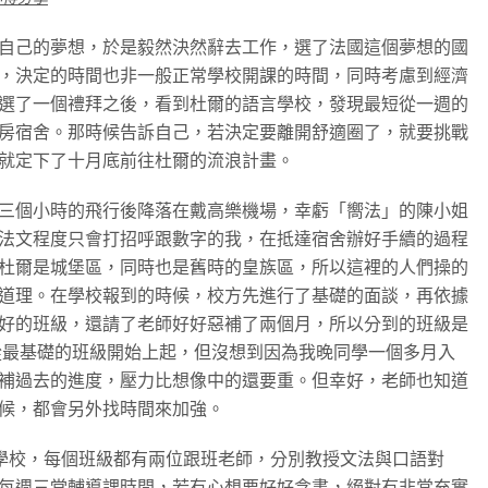
自己的夢想，於是毅然決然辭去工作，選了法國這個夢想的國
，決定的時間也非一般正常學校開課的時間，同時考慮到經濟
選了一個禮拜之後，看到杜爾的語言學校，發現最短從一週的
房宿舍。那時候告訴自己，若決定要離開舒適圈了，就要挑戰
就定下了十月底前往杜爾的流浪計畫。
三個小時的飛行後降落在戴高樂機場，幸虧「嚮法」的陳小姐
法文程度只會打招呼跟數字的我，在抵達宿舍辦好手續的過程
杜爾是城堡區，同時也是舊時的皇族區，所以這裡的人們操的
道理。在學校報到的時候，校方先進行了基礎的面談，再依據
好的班級，還請了老師好好惡補了兩個月，所以分到的班級是
從最基礎的班級開始上起，但沒想到因為我晚同學一個多月入
補過去的進度，壓力比想像中的還要重。但幸好，老師也知道
候，都會另外找時間來加強。
有名的私立語言學校，每個班級都有兩位跟班老師，分別教授文法與口語對
上每週三堂輔導課時間，若有心想要好好念書，絕對有非常充實