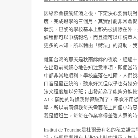
因緣際會接觸紅酒之後，下定決心要實現對
度，完成遊學的三個月。其實計劃非常倉促
狀況，巴黎的學校基本上都先被排除在外，
課程都可以申請報名，而且還可以申請單人
更多的未知，所以藉由「嚮法」的幫助，我
離開台灣的那天是秋雨綿綿的夜晚，經過十
在出發前就細心地告知注意事項，即便當時
中都非常地順利。學校座落在杜爾，人們說
口音是最正統的，聽來好笑但似乎也有幾分
法文程度加以分班；出發前為了能夠分進較
A1。開始的時候我覺得賺到了，畢竟不用
學，所以前兩週我每天需要花上四個小時惡
我是插班生，每每在作業寫得差強人意的時
Institut de Touraine是杜爾最
話，每個星期都有上滿20小時的課程，加