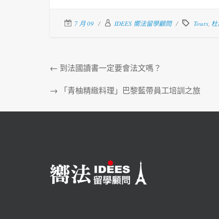
7 月 09
IDEES 嚮法留學顧問
Tours
,
杜
←
到法國讀書一定要會法文嗎？
→
「青柚精緻料理」巴黎藍帶員工培訓之旅