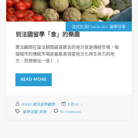
,
法式生活C'est la vie!
留學分享
到法國留學「食」的樂趣
嚮法顧問在留法期間最喜歡去的地方就是傳統市場，每
個城市的傳統市場是最能表現當地文化與生命力的地
方。而想做出一道 […]
READ MORE
IDEES 嚮法留學顧問
8 月 03
留學法國
,
飲食
No Comments