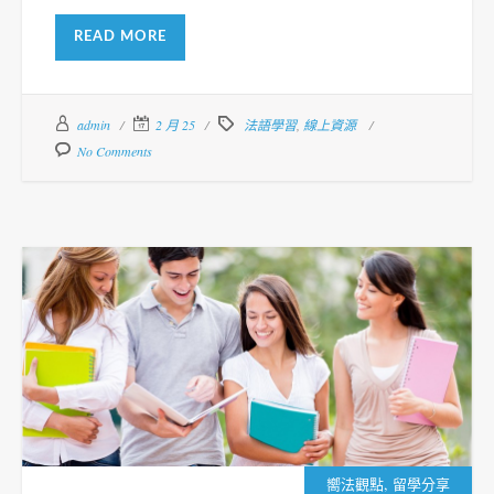
READ MORE
admin
2 月 25
法語學習
,
線上資源
No Comments
,
嚮法觀點
留學分享