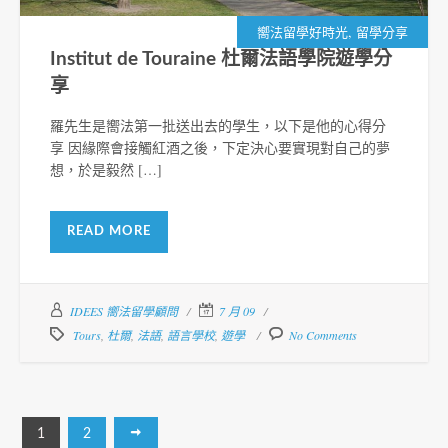
,
嚮法留學好時光
留學分享
Institut de Touraine 杜爾法語學院遊學分
享
羅先生是嚮法第一批送出去的學生，以下是他的心得分
享 因緣際會接觸紅酒之後，下定決心要實現對自己的夢
想，於是毅然 […]
READ MORE
IDEES 嚮法留學顧問
7 月 09
Tours
,
杜爾
,
法語
,
語言學校
,
遊學
No Comments
1
2