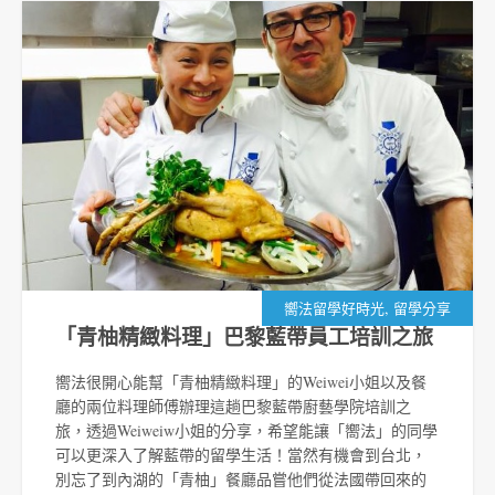
,
嚮法留學好時光
留學分享
「青柚精緻料理」巴黎藍帶員工培訓之旅
嚮法很開心能幫「青柚精緻料理」的Weiwei小姐以及餐
廳的兩位料理師傅辦理這趟巴黎藍帶廚藝學院培訓之
旅，透過Weiweiw小姐的分享，希望能讓「嚮法」的同學
可以更深入了解藍帶的留學生活！當然有機會到台北，
別忘了到內湖的「青柚」餐廳品嘗他們從法國帶回來的