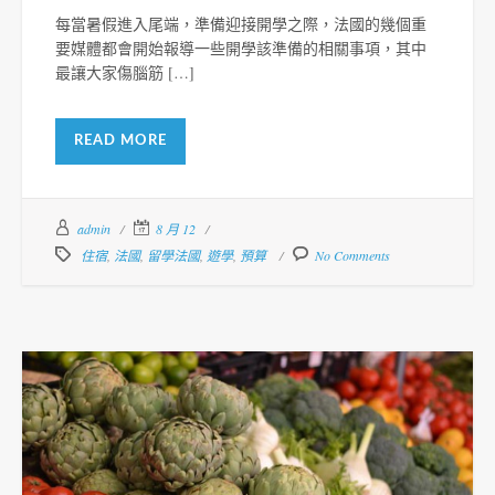
每當暑假進入尾端，準備迎接開學之際，法國的幾個重
要媒體都會開始報導一些開學該準備的相關事項，其中
最讓大家傷腦筋 […]
READ MORE
admin
8 月 12
住宿
,
法國
,
留學法國
,
遊學
,
預算
No Comments