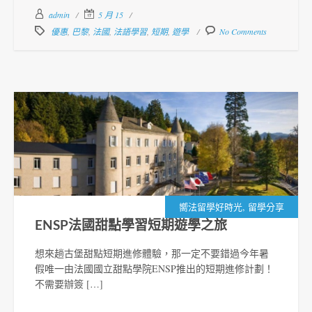
admin
5 月 15
優惠
,
巴黎
,
法國
,
法語學習
,
短期
,
遊學
No Comments
,
嚮法留學好時光
留學分享
ENSP法國甜點學習短期遊學之旅
想來趟古堡甜點短期進修體驗，那一定不要錯過今年暑
假唯一由法國國立甜點學院ENSP推出的短期進修計劃！
不需要辦簽 […]