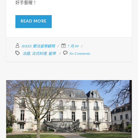
好手藝喔！
READ MORE
IDEES 嚮法留學顧問
7 月 09
法國
,
法式料理
,
藍帶
No Comments