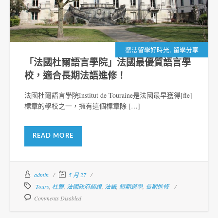
,
嚮法留學好時光
留學分享
「法國杜爾語言學院」法國最優質語言學
校，適合長期法語進修！
法國杜爾語言學院Institut de Touraine是法國最早獲得[fle]
標章的學校之一，擁有這個標章除 […]
READ MORE
admin
5 月 27
Tours
,
杜爾
,
法國政府認證
,
法語
,
短期遊學
,
長期進修
Comments Disabled