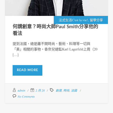
,
法式生活C'est la vie!
留學分享
何謂創意？時尚大師Paul Smith分享他的
看法
提到法國，總是離不開時尚、藝術、料理等一切與
「美」相關的事物。香奈兒總監Karl Lagerfeld上周（20
[…]
READ MORE
admin
2 月 28
創意
,
時尚
,
法國
No Comments