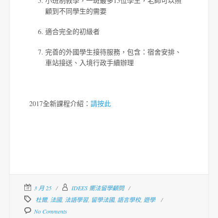
小班制教學，一斑最多15位學生，老師可以照
顧到不同學生的需要
適合完全的初級者
完善的外國學生接待服務，包含：宿舍安排、
車站接送、入境行政手續辦理
2017全新課程介紹：
請按此
3 月 25
IDEES 嚮法留學顧問
杜爾
,
法國
,
法語學習
,
留學法國
,
語言學校
,
遊學
No Comments