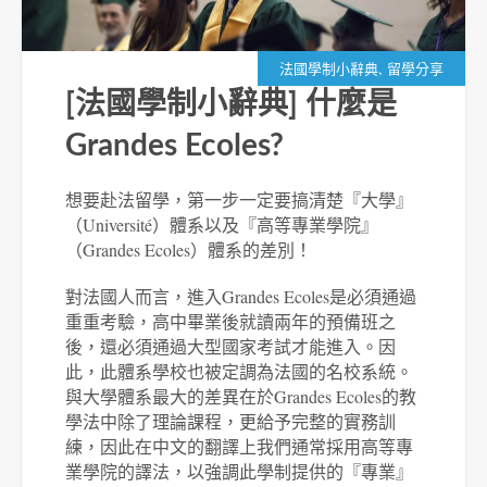
,
法國學制小辭典
留學分享
[法國學制小辭典] 什麼是
Grandes Ecoles?
想要赴法留學，第一步一定要搞清楚『大學』
（Université）體系以及『高等專業學院』
（Grandes Ecoles）體系的差別！
對法國人而言，進入Grandes Ecoles是必須通過
重重考驗，高中畢業後就讀兩年的預備班之
後，還必須通過大型國家考試才能進入。因
此，此體系學校也被定調為法國的名校系統。
與大學體系最大的差異在於Grandes Ecoles的教
學法中除了理論課程，更給予完整的實務訓
練，因此在中文的翻譯上我們通常採用高等專
業學院的譯法，以強調此學制提供的『專業』