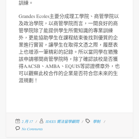
訓練。
Grandes Ecoles主要分成理工學
院、商管學院以
及政治學院，以商管學院而言，一間良好的商
管學院除了能提供學生所需知識的專業訓練
外，更能協助學生在課程結束後找到優質的企
業進行實習，讓學生在取得文憑之際，履歷表
上也增添一筆精彩的記錄。所以當同學在猶豫
該申請哪間商管學院時，除了確認該校是否獲
得
AACSB
、
AMBA
、
EQUIS
等
認證標章外，也
可以觀察此校合作的企業是否符合您未來的生
涯規劃！
2 月 17
IDEES 嚮法留學顧問
學制
No Comments