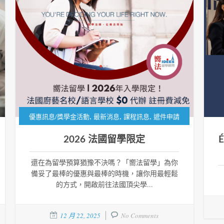
,
,
,
優惠訊息/獎學金活動
最新消息
課程訊息
遞件申請
2026 法國留學限定
É
還在為留學預算猶豫不決嗎？「嚮法留學」為你
備妥了最棒的優惠與最棒的時機，讓你用最輕鬆
的方式，開啟前往法國頂尖學...
12 月 22, 2025
No Comments