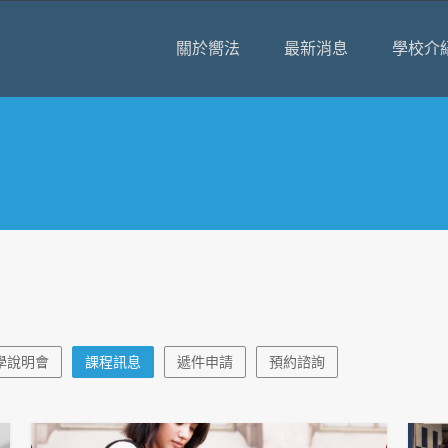
關於嚮法
最新消息
學校介
學說明會
課程訊息
遞件申請
預約諮詢