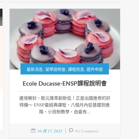
,
,
,
最新消息
留學說明會
課程訊息
遞件申請
Ecole Ducasse-ENSP課程說明會
邊境解封、歐元匯率創新低！正是出國進修的好
時機～ ENSP最經典課程，八個月內從基礎到進
階，小班制教學，由最有...
10 月 17, 2022
No Comments