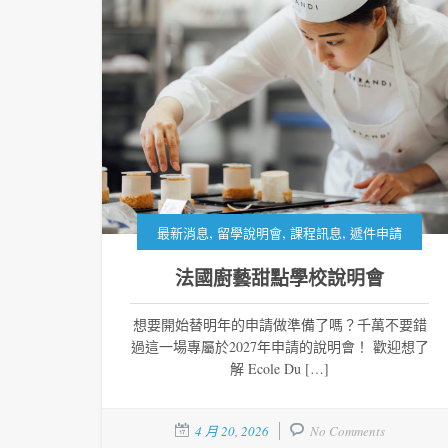
,
,
,
最新消息
留學說明會
課程訊息
遞件申請
法國廚藝甜點學校說明會
想要開始替明年的申請做準備了嗎？千萬不要錯
過這一場專屬於2027年申請的說明會！ 歡迎想了
解 Ecole Du […]
4 月 20, 2026
No Comments