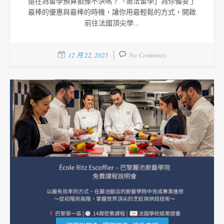
還在為留學預算猶豫不決嗎？「嚮法留學」為你備妥了
最棒的優惠與最棒的時機，讓你用最輕鬆的方式，開啟
前往法國頂尖學...
12 月 22, 2025
No Comments