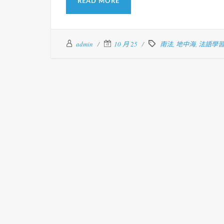
READ MORE
admin
10 月 25
南法
,
地中海
,
法語學