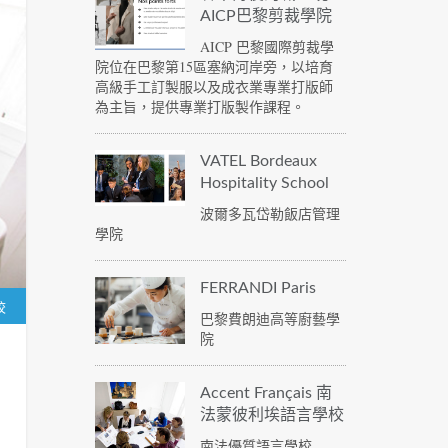
AICP巴黎剪裁學院
AICP 巴黎國際剪裁學
院位在巴黎第15區塞納河岸旁，以培育
高級手工訂製服以及成衣業專業打版師
為主旨，提供專業打版製作課程。
VATEL Bordeaux
Hospitality School
波爾多瓦岱勒飯店管理
學院
FERRANDI Paris
校
巴黎費朗迪高等廚藝學
院
Accent Français 南
法蒙彼利埃語言學校
南法優質語言學校