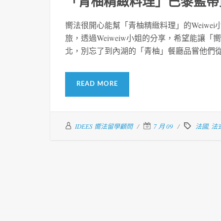
「青柚精緻料理」巴黎藍帶
嚮法很開心能幫「青柚精緻料理」的Weiwe
旅，透過Weiweiw小姐的分享，希望能讓
北，別忘了到內湖的「青柚」餐廳品嘗他們
READ MORE
IDEES 嚮法留學顧問
7 月 09
法國
,
法