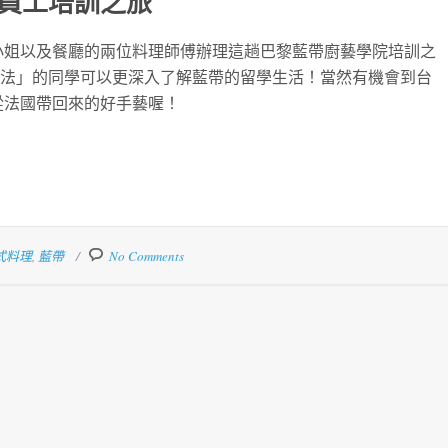
員工培訓之旅
i小姐以及餐廳的兩位料理師傅辦理這趟巴黎藍帶廚藝學院培訓之
「嚮法」的同學可以更深入了解藍帶的留學生活！當然有機會到台
從法國帶回來的好手藝喔！
式料理
,
藍帶
No Comments