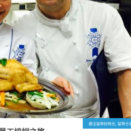
,
嚮法留學好時光
留學分