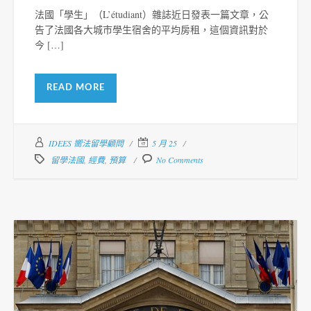
法國「學生」（L’étudiant）雜誌近日發表一篇文章，公
告了法國各大城市學生宿舍的平均房租，這個資訊對於
今 […]
READ MORE
IDEES 嚮法留學顧問
5 月 25
留學法國
,
經費
,
預算
No Comments