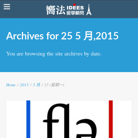
Archives for 25 5 月,2015
You are browsing the site archives by date.
Home
/
2015
/
5 月
/
25 (星期一)