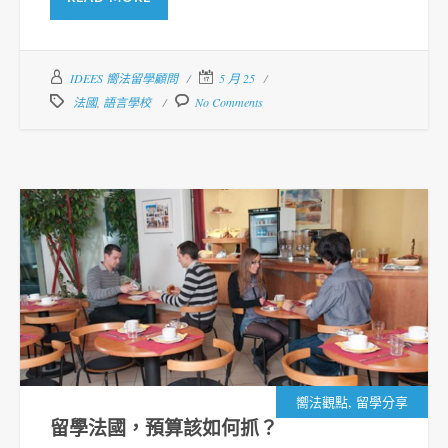
IDEES 嚮法留學顧問
5 月 25
法國
,
語言學校
No Comments
,
嚮法觀點
留學分享
留學法國，預算該如何抓？