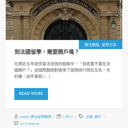
,
嚮法觀點
留學分享
到法國留學，需要開戶嗎？
在將近五年提供留法咨詢的經驗中，「到底要不要在法
國開戶？」這個問題絕對進得了提問排行榜前五名。也
的確，這件事相 […]
READ MORE
IDEES 嚮法留學顧問
5 月 25
法國
,
開戶
No Comments