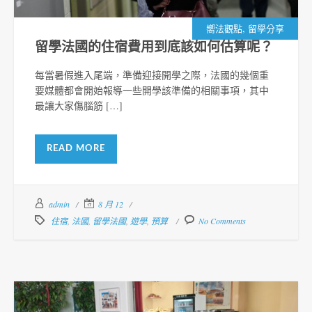
,
嚮法觀點
留學分享
留學法國的住宿費用到底該如何估算呢？
每當暑假進入尾端，準備迎接開學之際，法國的幾個重
要媒體都會開始報導一些開學該準備的相關事項，其中
最讓大家傷腦筋 […]
READ MORE
admin
8 月 12
住宿
,
法國
,
留學法國
,
遊學
,
預算
No Comments