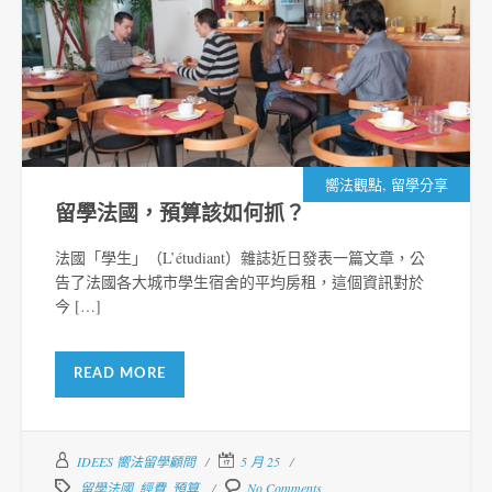
,
嚮法觀點
留學分享
留學法國，預算該如何抓？
法國「學生」（L’étudiant）雜誌近日發表一篇文章，公
告了法國各大城市學生宿舍的平均房租，這個資訊對於
今 […]
READ MORE
IDEES 嚮法留學顧問
5 月 25
留學法國
,
經費
,
預算
No Comments